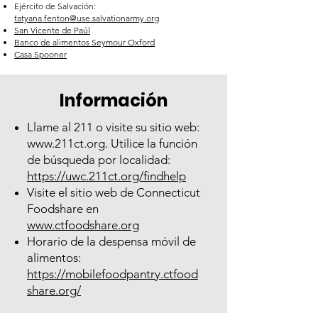
Ejército de Salvación:
tatyana.fenton@use.salvationarmy.org
San Vicente de Paúl
Banco de alimentos Seymour Oxford
Casa Spooner
Información
Llame al 211 o visite su sitio web:
www.211ct.org
. Utilice la función
de búsqueda por localidad:
https://uwc.211ct.org/findhelp
Visite el sitio web de Connecticut
Foodshare en
www.ctfoodshare.org
Horario de la despensa móvil de
alimentos:
https://mobilefoodpantry.ctfood
share.org/