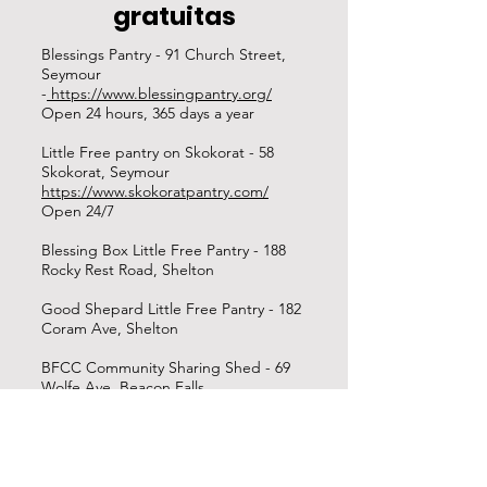
gratuitas
Blessings Pantry - 91 Church Street,
Seymour
-
https://www.blessingpantry.org/
Open 24 hours, 365 days a year
Little Free pantry on Skokorat - 58
Skokorat, Seymour
https://www.skokoratpantry.com/
Open 24/7
Blessing Box Little Free Pantry - 188
Rocky Rest Road, Shelton
Good Shepard Little Free Pantry - 182
Coram Ave, Shelton
BFCC Community Sharing Shed - 69
Wolfe Ave, Beacon Falls
Neighbor-to-Neighbor Pantry - 130
Bee Mountain Road, Oxford
Facebook
Open 24/7