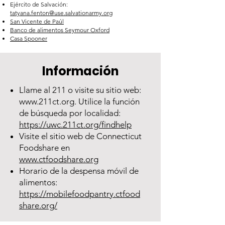
Ejército de Salvación:
tatyana.fenton@use.salvationarmy.org
San Vicente de Paúl
Banco de alimentos Seymour Oxford
Casa Spooner
Información
Llame al 211 o visite su sitio web:
www.211ct.org
. Utilice la función
de búsqueda por localidad:
https://uwc.211ct.org/findhelp
Visite el sitio web de Connecticut
Foodshare en
www.ctfoodshare.org
Horario de la despensa móvil de
alimentos:
https://mobilefoodpantry.ctfood
share.org/