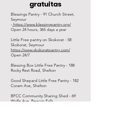
gratuitas
Blessings Pantry - 91 Church Street,
Seymour
-
https://www.blessingpantry.org/
Open 24 hours, 365 days a year
Little Free pantry on Skokorat - 58
Skokorat, Seymour
https://www.skokoratpantry.com/
Open 24/7
Blessing Box Little Free Pantry - 188
Rocky Rest Road, Shelton
Good Shepard Little Free Pantry - 182
Coram Ave, Shelton
BFCC Community Sharing Shed - 69
Wolfe Ave, Beacon Falls
Neighbor-to-Neighbor Pantry - 130
Bee Mountain Road, Oxford
Facebook
Open 24/7